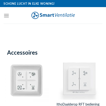
Skip
SCHONE LUCHT IN ELKE WONING!
to
content
VANAF 8 JULI T/M 4 AUGUSTUS ZIJN WIJ GESLOTEN.
Accessoires
IthoDaalderop RFT bediening